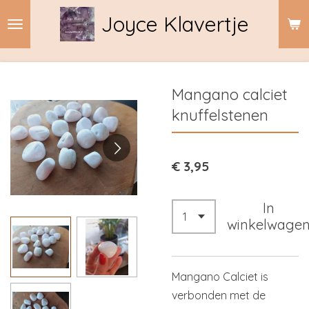
Ga
Joyce Klavertje
direct
naar
de
hoofdinhoud
Mangano calciet
knuffelstenen
€ 3,95
In
winkelwage
Mangano Calciet is
verbonden met de