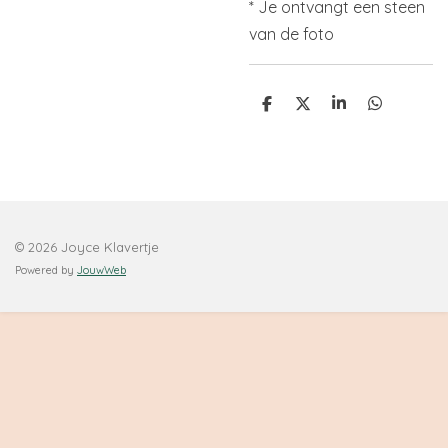
* Je ontvangt een steen
van de foto
D
D
S
D
e
e
h
e
l
e
a
l
e
l
r
e
n
e
n
© 2026 Joyce Klavertje
Powered by
JouwWeb