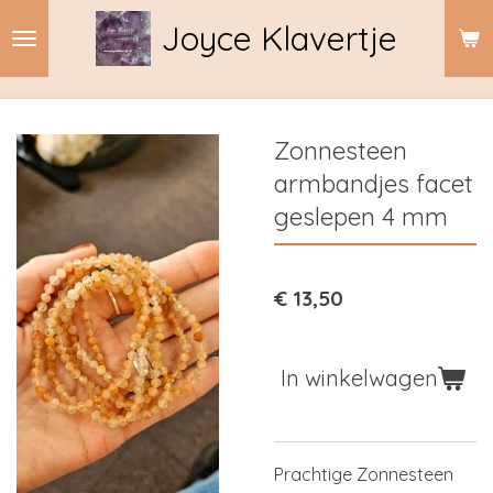
Ga
Joyce Klavertje
direct
naar
de
hoofdinhoud
Zonnesteen
armbandjes facet
geslepen 4 mm
€ 13,50
In winkelwagen
Prachtige Zonnesteen