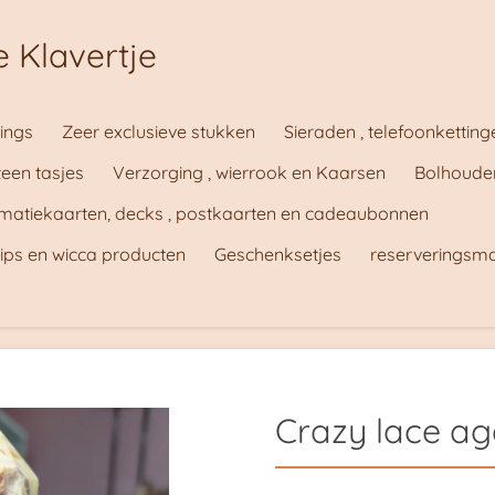
 Klavertje
ings
Zeer exclusieve stukken
Sieraden , telefoonketting
teen tasjes
Verzorging , wierrook en Kaarsen
Bolhouder
irmatiekaarten, decks , postkaarten en cadeaubonnen
tips en wicca producten
Geschenksetjes
reserveringsm
Crazy lace ag