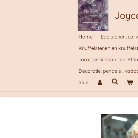
Ga
Joyce
direct
naar
de
Home
Edelstenen, carv
hoofdinhoud
Knuffelstenen en knuffels
Tarot, orakelkaarten, Aff
Decoratie, pendels , kado
Sale