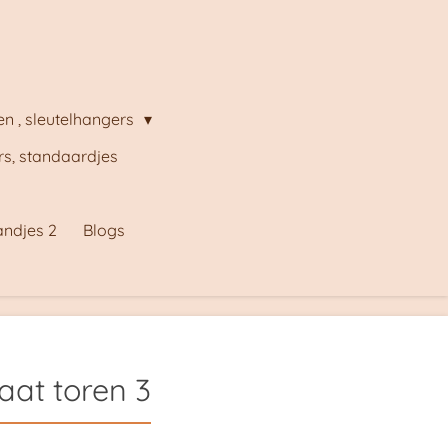
en , sleutelhangers
s, standaardjes
andjes 2
Blogs
aat toren 3