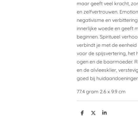
maar geeft veel kracht, zor
en zelfvertrouwen. Emotione
negativisme en verbittering
innerlijke woede en geeft
beginnen. Spiritueel verhoog
verbindt je met de eenheid
voor de spijsvertering, het
ogen en de baarmoeder. Rei
en de alvleesklier, verstevi
goed bij huidaandoeningen
77.4 gram 2.6 x 9.9 cm
D
D
S
e
e
h
l
e
a
e
l
r
n
e