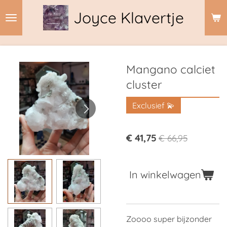
Ga
Joyce Klavertje
direct
naar
de
hoofdinhoud
Mangano calciet
cluster
Exclusief 💫
€ 41,75
€ 66,95
In winkelwagen
Zoooo super bijzonder