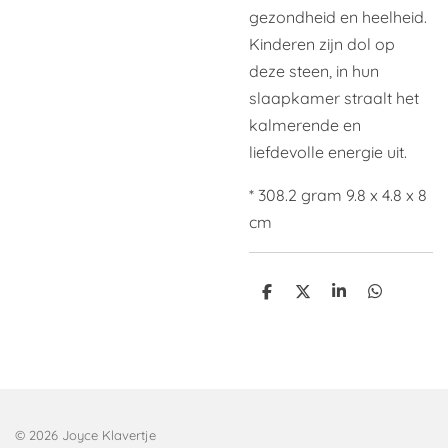
gezondheid en heelheid.
Kinderen zijn dol op
deze steen, in hun
slaapkamer straalt het
kalmerende en
liefdevolle energie uit.
* 308.2 gram 9.8 x 4.8 x 8
cm
D
D
S
D
e
e
h
e
l
e
a
l
e
l
r
e
n
e
n
© 2026 Joyce Klavertje