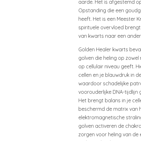
aarde. Het is afgestemd o
Opstanding die een goudge
heeft. Het is een Meester Kr
spirituele overvloed breng
van kwarts naar een ander
Golden Healer kwarts bevat 
golven die heling op zowel
op cellulair niveau geeft. 
cellen en je blauwdruk in 
waardoor schadelijke patro
voorouderlijke DNA-tijdlij
Het brengt balans in je cel
beschermd de matrix van h
elektromagnetische stralin
golven activeren de chakra
zorgen voor heling van de 