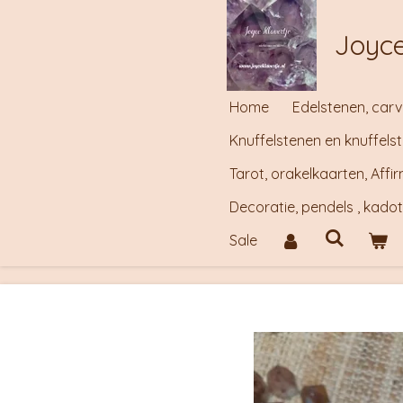
Ga
Joyce
direct
naar
de
Home
Edelstenen, carv
hoofdinhoud
Knuffelstenen en knuffels
Tarot, orakelkaarten, Aff
Decoratie, pendels , kado
Sale