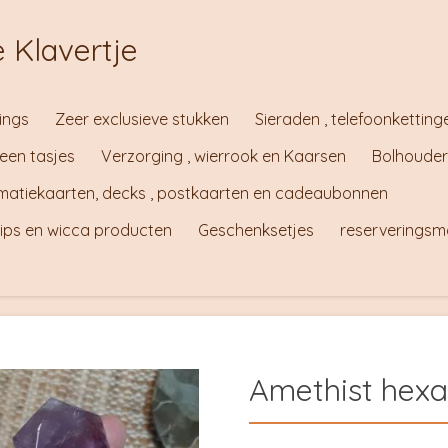
 Klavertje
ings
Zeer exclusieve stukken
Sieraden , telefoonketting
teen tasjes
Verzorging , wierrook en Kaarsen
Bolhouder
irmatiekaarten, decks , postkaarten en cadeaubonnen
tips en wicca producten
Geschenksetjes
reserveringsm
Amethist hex