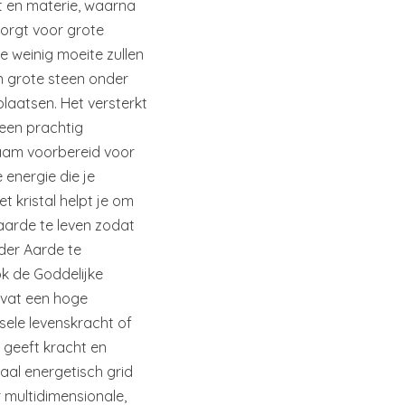
t en materie, waarna
zorgt voor grote
ie weinig moeite zullen
n grote steen onder
laatsen. Het versterkt
 een prachtig
chaam voorbereid voor
energie die je
t kristal helpt je om
aarde te leven zodat
der Aarde te
k de Goddelijke
bevat een hoge
sele levenskracht of
n geeft kracht en
aal energetisch grid
 multidimensionale,