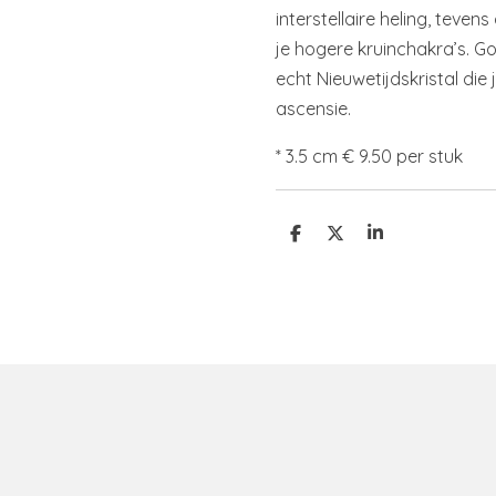
interstellaire heling, teven
je hogere kruinchakra’s. Go
echt Nieuwetijdskristal die
ascensie.
* 3.5 cm € 9.50 per stuk
D
D
S
e
e
h
l
e
a
e
l
r
n
e