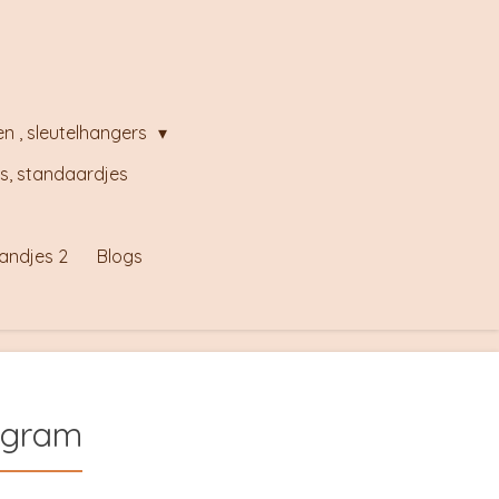
en , sleutelhangers
s, standaardjes
andjes 2
Blogs
agram