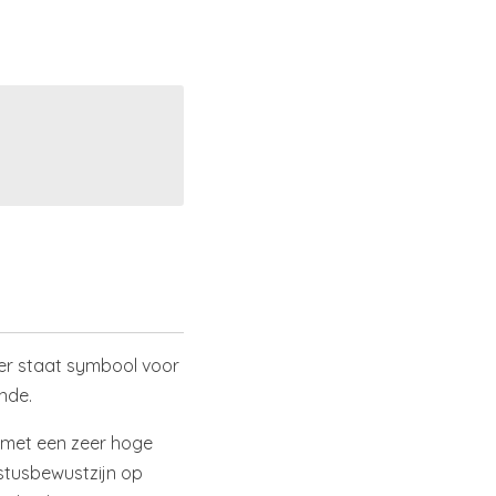
er staat symbool voor
ende.
n met een zeer hoge
ristusbewustzijn op