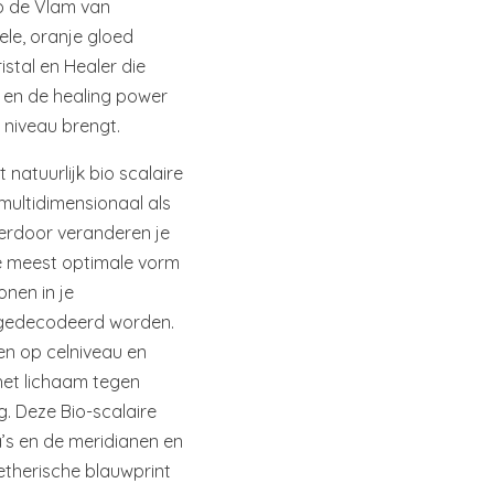
p de Vlam van
le, oranje gloed
istal en Healer die
t en de healing power
 niveau brengt.
natuurlijk bio scalaire
 multidimensionaal als
Hierdoor veranderen je
de meest optimale vorm
nen in je
n gedecodeerd worden.
len op celniveau en
et lichaam tegen
g. Deze Bio-scalaire
’s en de meridianen en
etherische blauwprint