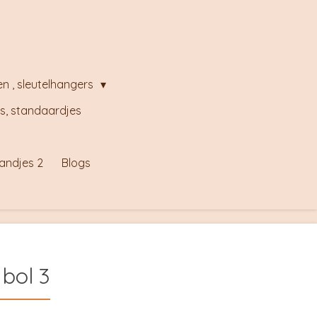
en , sleutelhangers
s, standaardjes
andjes 2
Blogs
bol 3