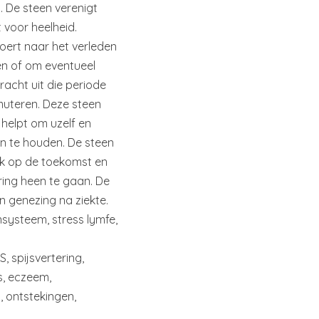
n. De steen verenigt
 voor heelheid.
oert naar het verleden
en of om eventueel
racht uit die periode
muteren. Deze steen
 helpt om uzelf en
n te houden. De steen
ijk op de toekomst en
ring heen te gaan. De
en genezing na ziekte.
nsysteem, stress lymfe,
, spijsvertering,
s, eczeem,
, ontstekingen,