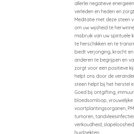
allerlei negatieve energieë
verleden en heden en zorgt
Meditatie met deze steen v
om uw wijsheid te herwinn
misbruik van uw spirituele k
te herschikken en te trans
biedt verjonging, kracht en
anderen te begrijpen en va
zorgt voor een positieve k
helpt ons door de verande
steen helpt bij het herstel 
Goed bij ontgifting, immuu
bloedsomloop, vrouwelijke
voortplantingsorganen, PMS
tumoren, tandvleesinfectie
verkoudheid, slapeloosheid
huidziekten.