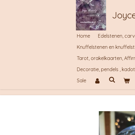
Ga
Joyce
direct
naar
de
Home
Edelstenen, carv
hoofdinhoud
Knuffelstenen en knuffels
Tarot, orakelkaarten, Aff
Decoratie, pendels , kado
Sale