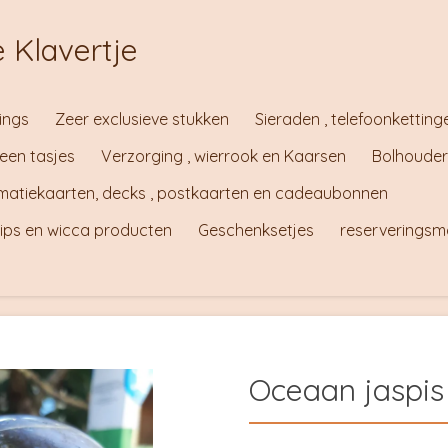
 Klavertje
ings
Zeer exclusieve stukken
Sieraden , telefoonketting
teen tasjes
Verzorging , wierrook en Kaarsen
Bolhouder
irmatiekaarten, decks , postkaarten en cadeaubonnen
tips en wicca producten
Geschenksetjes
reserveringsm
Oceaan jaspis 