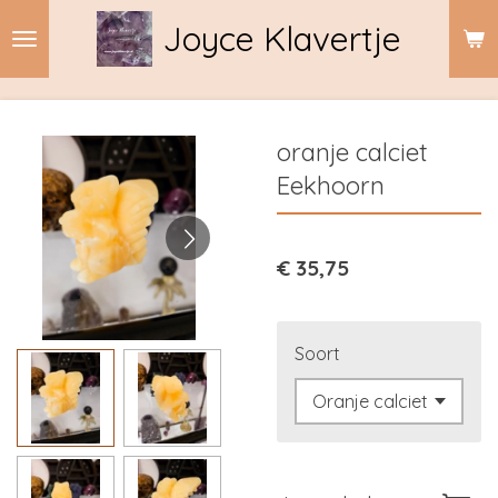
Ga
Joyce Klavertje
direct
naar
de
hoofdinhoud
oranje calciet
Eekhoorn
€ 35,75
Soort