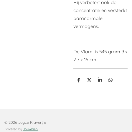
Hij verbetert ook de
concentratie en versterkt
paranormale
vermogens.
De Vlam is 545 gram 9 x
2.7 x 15 cm
D
D
S
D
e
e
h
e
l
e
a
l
e
l
r
e
n
e
n
© 2026 Joyce Klavertje
Powered by
JouwWeb