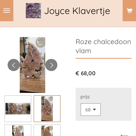
Ga
Joyce Klavertje
direct
naar
de
hoofdinhoud
Roze chalcedoon
vlam
€ 68,00
prijs