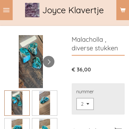
Ga
Joyce Klavertje
direct
naar
de
hoofdinhoud
Malacholla ,
diverse stukken
€ 36,00
nummer