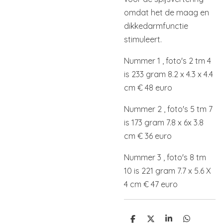
omdat het de maag en
dikkedarmfunctie
stimuleert.
Nummer 1 , foto's 2 tm 4
is 233 gram 8.2 x 4.3 x 4.4
cm € 48 euro
Nummer 2 , foto's 5 tm 7
is 173 gram 7.8 x 6x 3.8
cm € 36 euro
Nummer 3 , foto's 8 tm
10 is 221 gram 7.7 x 5.6 X
4 cm € 47 euro
D
D
S
D