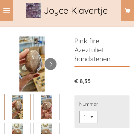
Ga
Joyce Klavertje
direct
naar
de
hoofdinhoud
Pink fire
Azeztuliet
handstenen
€ 8,35
Nummer