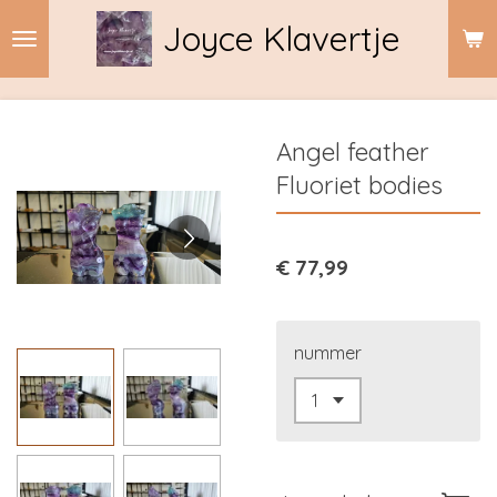
Ga
Joyce Klavertje
direct
naar
de
hoofdinhoud
Angel feather
Fluoriet bodies
€ 77,99
nummer