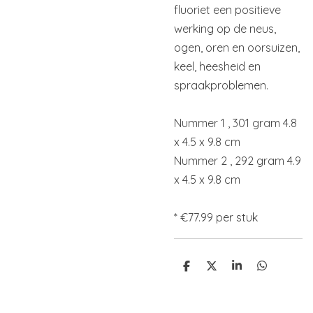
fluoriet een positieve
werking op de neus,
ogen, oren en oorsuizen,
keel, heesheid en
spraakproblemen.
Nummer 1 , 301 gram 4.8
x 4.5 x 9.8 cm
Nummer 2 , 292 gram 4.9
x 4.5 x 9.8 cm
* €77.99 per stuk
D
D
S
D
e
e
h
e
l
e
a
l
e
l
r
e