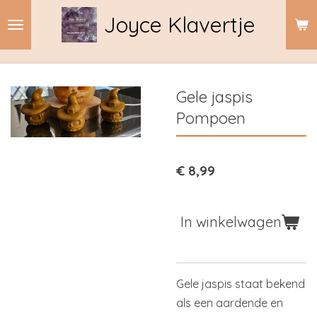
Ga
Joyce Klavertje
direct
naar
de
hoofdinhoud
Gele jaspis
Pompoen
€ 8,99
In winkelwagen
Gele jaspis staat bekend
als een aardende en