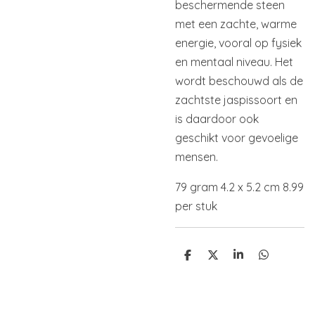
beschermende steen
met een zachte, warme
energie, vooral op fysiek
en mentaal niveau. Het
wordt beschouwd als de
zachtste jaspissoort en
is daardoor ook
geschikt voor gevoelige
mensen.
79 gram 4.2 x 5.2 cm 8.99
per stuk
D
D
S
D
e
e
h
e
l
e
a
l
e
l
r
e
n
e
n