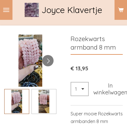
Ga
Joyce Klavertje
direct
naar
de
hoofdinhoud
Rozekwarts
armband 8 mm
€ 13,95
In
winkelwage
Super mooie Rozekwarts
armbanden 8 mm