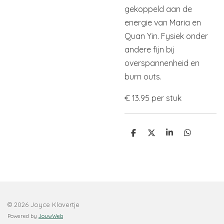
gekoppeld aan de
energie van Maria en
Quan Yin. Fysiek onder
andere fijn bij
overspannenheid en
burn outs.
€ 13.95 per stuk
D
D
S
D
e
e
h
e
l
e
a
l
e
l
r
e
n
e
n
© 2026 Joyce Klavertje
Powered by
JouwWeb