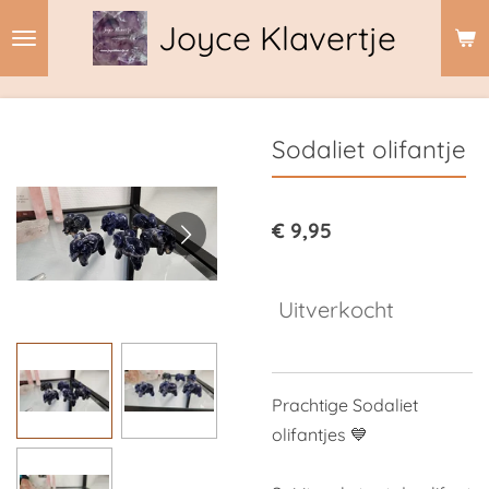
Ga
Joyce Klavertje
direct
naar
de
hoofdinhoud
Sodaliet olifantje
€ 9,95
Uitverkocht
Prachtige Sodaliet
olifantjes
💙