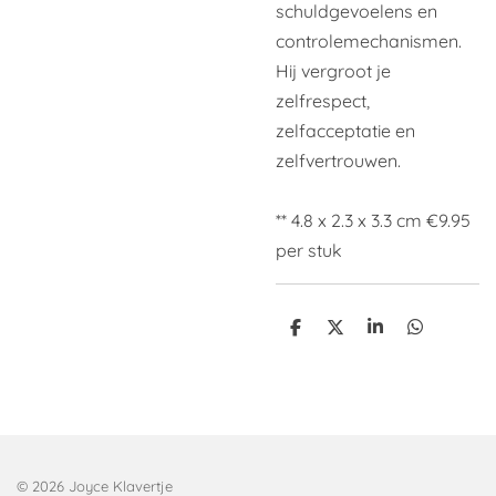
schuldgevoelens en
controlemechanismen.
Hij vergroot je
zelfrespect,
zelfacceptatie en
zelfvertrouwen.
** 4.8 x 2.3 x 3.3 cm €9.95
per stuk
D
D
S
D
e
e
h
e
l
e
a
l
e
l
r
e
n
e
n
© 2026 Joyce Klavertje