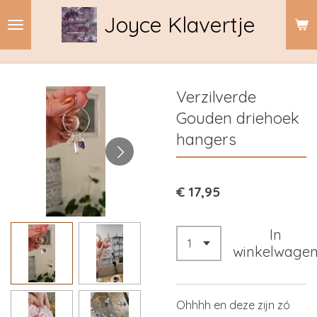
Ga
Joyce Klavertje
direct
naar
de
hoofdinhoud
Verzilverde
Gouden driehoek
hangers
€ 17,95
In
winkelwage
Ohhhh en deze zijn zó