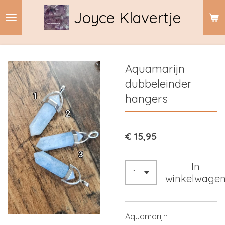
Ga
Joyce Klavertje
direct
naar
de
hoofdinhoud
Aquamarijn
dubbeleinder
hangers
€ 15,95
In
winkelwage
Aquamarijn