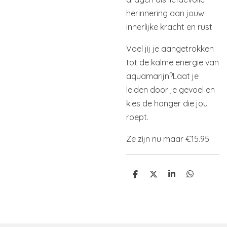
herinnering aan jouw
innerlijke kracht en rust
Voel jij je aangetrokken
tot de kalme energie van
aquamarijn?
Laat je
leiden door je gevoel en
kies de hanger die jou
roept.
Ze zijn nu maar €15.95
D
D
S
D
e
e
h
e
l
e
a
l
e
l
r
e
n
e
n