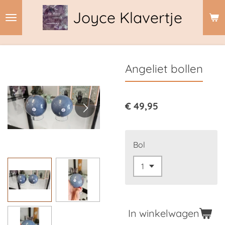
Ga
Joyce Klavertje
direct
naar
de
hoofdinhoud
Angeliet bollen
€ 49,95
Bol
In winkelwagen