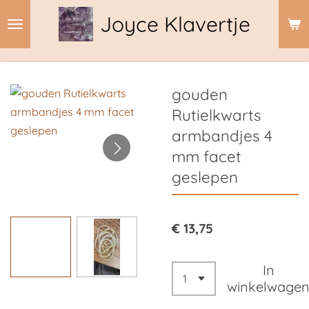
Ga
Joyce Klavertje
direct
naar
de
hoofdinhoud
gouden
Rutielkwarts
armbandjes 4
mm facet
geslepen
€ 13,75
In
winkelwage