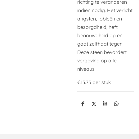
richting te veranderen
indien nodig. Het verlicht
angsten, fobieën en
bezorgdheid, heft
benauwdheid op en
gaat zelfhaat tegen.
Deze steen bevordert
vergeving op alle
niveaus.
€13.75 per stuk
D
D
S
D
e
e
h
e
l
e
a
l
e
l
r
e
n
e
n