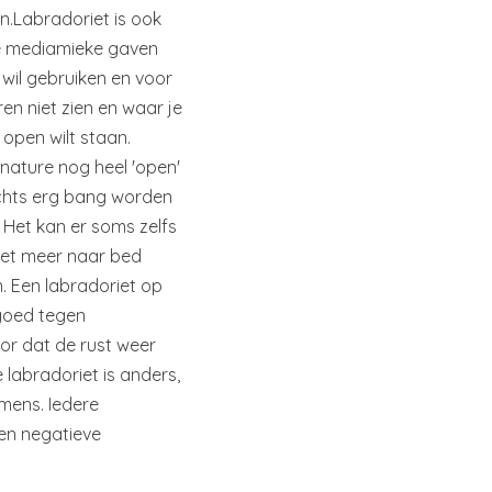
n.
Labradoriet is ook
je mediamieke gaven
t wil gebruiken en voor
eren niet zien en waar je
 open wilt staan.
nature nog heel 'open'
chts erg bang worden
. Het kan er soms zelfs
niet meer naar bed
n. Een labradoriet op
 goed tegen
or dat de rust weer
e labradoriet is anders,
 mens. Iedere
en negatieve