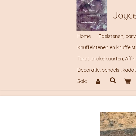
Ga
Joyce
direct
naar
de
Home
Edelstenen, carv
hoofdinhoud
Knuffelstenen en knuffels
Tarot, orakelkaarten, Aff
Decoratie, pendels , kado
Sale