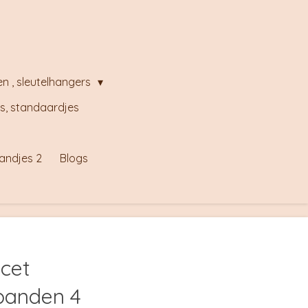
en , sleutelhangers
s, standaardjes
andjes 2
Blogs
acet
banden 4