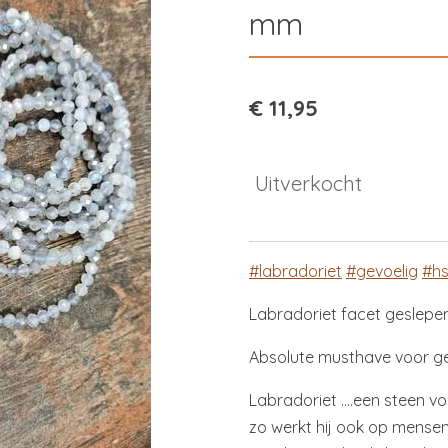
mm
€ 11,95
Uitverkocht
#labradoriet
#gevoelig
#h
Labradoriet facet geslep
Absolute musthave voor g
Labradoriet ....een steen v
zo werkt hij ook op mensen