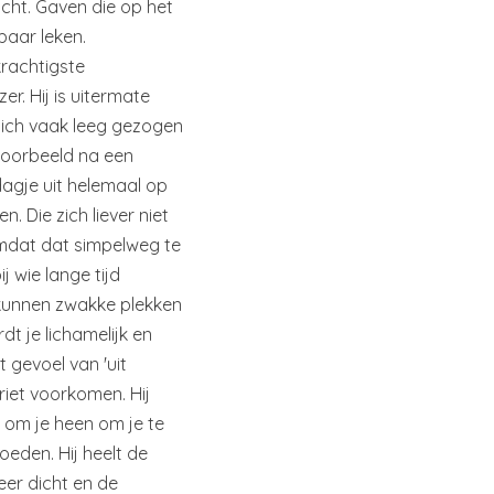
cht. Gaven die op het
baar leken.
krachtigste
r. Hij is uitermate
zich vaak leeg gezogen
jvoorbeeld na een
agje uit helemaal op
n. Die zich liever niet
mdat dat simpelweg te
j wie lange tijd
kunnen zwakke plekken
rdt je lichamelijk en
t gevoel van 'uit
riet voorkomen. Hij
d om je heen om je te
oeden. Hij heelt de
er dicht en de