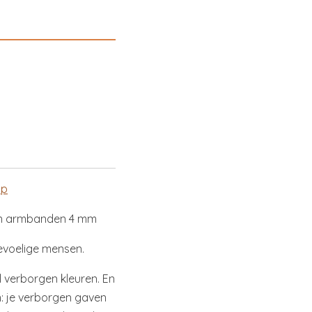
sp
en armbanden 4 mm
evoelige mensen.
ol verborgen kleuren. En
: je verborgen gaven