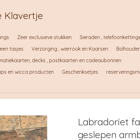
 Klavertje
ings
Zeer exclusieve stukken
Sieraden , telefoonketting
teen tasjes
Verzorging , wierrook en Kaarsen
Bolhouder
irmatiekaarten, decks , postkaarten en cadeaubonnen
tips en wicca producten
Geschenksetjes
reserveringsm
Labradoriet f
geslepen arm