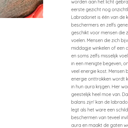
worden aan het licht gebra
eerste gezicht nog onzicht
Labradoriet is één van de 
beschermers en zelfs geneze
geschikt voor mensen die 
voelen. Mensen die zich bi
middagje winkelen of een d
en soms zelfs misselijk voele
in een menigte begeven, o
veel energie kost. Mensen bi
energie onttrokken wordt 
in hun aura krijgen. Hier wo
geestelijk heel moe van. Da
balans zijn' kan de labrado
legt als het ware een schil
beschermen van teveel invl
aura en maakt de gaten we