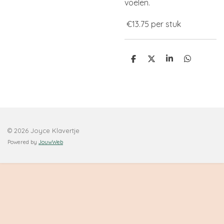
voelen.
€13.75 per stuk
D
D
S
D
e
e
h
e
l
e
a
l
e
l
r
e
n
e
n
© 2026 Joyce Klavertje
Powered by
JouwWeb