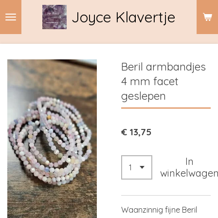
Ga
Joyce Klavertje
direct
naar
de
hoofdinhoud
Beril armbandjes
4 mm facet
geslepen
€ 13,75
In
winkelwage
Waanzinnig fijne Beril