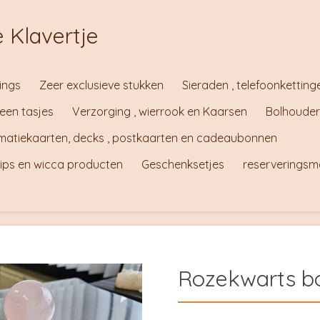
 Klavertje
ings
Zeer exclusieve stukken
Sieraden , telefoonketting
teen tasjes
Verzorging , wierrook en Kaarsen
Bolhouder
irmatiekaarten, decks , postkaarten en cadeaubonnen
tips en wicca producten
Geschenksetjes
reserveringsm
Rozekwarts bo