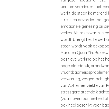
van jezelf houden en jezelf
bent en vermindert het e
werkt de steen kalmerend b
stress en bevordert het gee
emotionele genezing bij bi
verlies. Als rozekwarts in 
wordt, brengt het liefde, h
steen wordt vaak gekoppel
Maria en Quan Yin. Rozekw
positieve werking op het h
hoge bloeddruk, brandwond
vruchtbaarheidsproblemen, 
verwarring, vergeetachtigh
van Alzheimer, ziekte van 
stressgerelateerde klacht
(zoals overspannenheid of 
ook heel geschikt voor bab