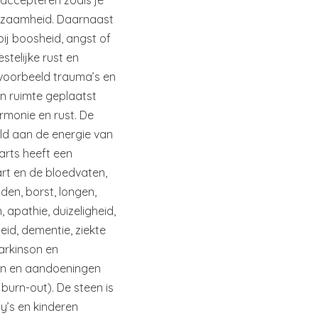
 accepteren zoals je
enzaamheid. Daarnaast
ij boosheid, angst of
stelijke rust en
jvoorbeeld trauma’s en
een ruimte geplaatst
armonie en rust. De
d aan de energie van
arts heeft een
art en de bloedvaten,
en, borst, longen,
apathie, duizeligheid,
eid, dementie, ziekte
Parkinson en
en en aandoeningen
burn-out). De steen is
y’s en kinderen