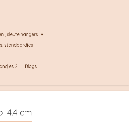
en , sleutelhangers
s, standaardjes
andjes 2
Blogs
l 4.4 cm