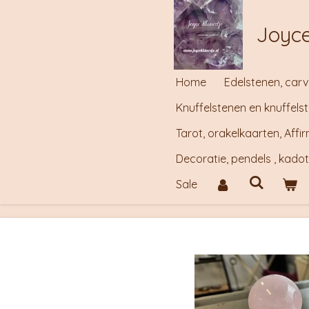
Ga
Joyce
direct
naar
de
Home
Edelstenen, carv
hoofdinhoud
Knuffelstenen en knuffels
Tarot, orakelkaarten, Aff
Decoratie, pendels , kado
Sale