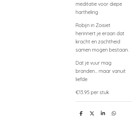
meditatie voor diepe
hartheling
Robijn in Zoisiet
herinnert je eraan dat
kracht en zachtheid
samen mogen bestaan.
Dat je vuur mag
branden… maar vanuit
liefde
€13.95 per stuk
D
D
S
D
e
e
h
e
l
e
a
l
e
l
r
e
n
e
n