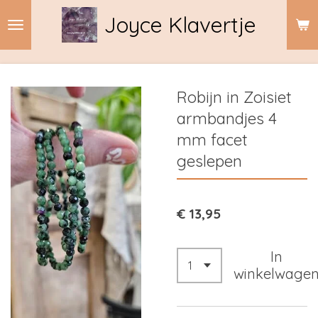
Ga
Joyce Klavertje
direct
naar
de
hoofdinhoud
Robijn in Zoisiet
armbandjes 4
mm facet
geslepen
€ 13,95
In
winkelwage