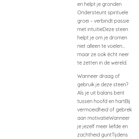
en helpt je gronden
Ondersteunt spirituele
groei – verbindt passie
met intuïtie
Deze steen
helpt je om je dromen
niet alleen te voelen…
maar ze ook écht neer
te zetten in de wereld.
Wanneer draag of
gebruik je deze steen?
Als je uit balans bent
tussen hoofd en hart
Bij
vermoeidheid of gebrek
aan motivatie
Wanneer
je jezelf meer liefde en
zachtheid gunt
Tijdens