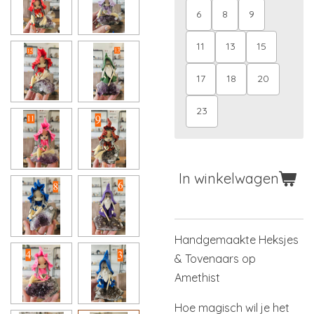
6
8
9
11
13
15
17
18
20
23
In winkelwagen
Handgemaakte Heksjes
& Tovenaars op
Amethist
Hoe magisch wil je het