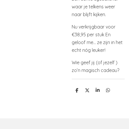
waar je telkens weer
naar blijft kijken.
Nu verkrijgbaar voor
€38,95 per stuk
En
geloof me… ze zijn in het
echt nóg leuker!
Wie geef jij (of jezelf
)
zo’n magisch cadeau?
D
D
S
D
e
e
h
e
l
e
a
l
e
l
r
e
n
e
n