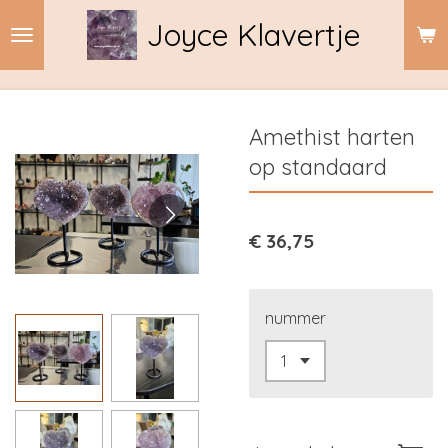
Ga
Joyce Klavertje
direct
naar
de
hoofdinhoud
Amethist harten
op standaard
€ 36,75
nummer