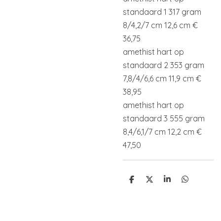
standaard 1 317 gram
8/4,2/7 cm 12,6 cm €
36,75
amethist hart op
standaard 2 353 gram
7,8/4/6,6 cm 11,9 cm €
38,95
amethist hart op
standaard 3 555 gram
8,4/6,1/7 cm 12,2 cm €
47,50
D
D
S
D
e
e
h
e
l
e
a
l
e
l
r
e
n
e
n