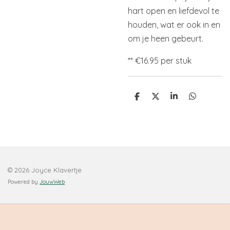
hart open en liefdevol te
houden, wat er ook in en
om je heen gebeurt.
** €16.95 per stuk
D
D
S
D
e
e
h
e
l
e
a
l
e
l
r
e
n
e
n
© 2026 Joyce Klavertje
Powered by
JouwWeb