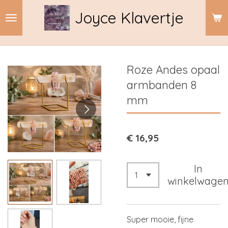
Ga
Joyce Klavertje
direct
naar
de
hoofdinhoud
Roze Andes opaal
armbanden 8
mm
€ 16,95
In
winkelwage
Super mooie, fijne