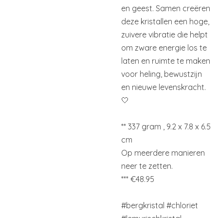
en geest. Samen creëren
deze kristallen een hoge,
zuivere vibratie die helpt
om zware energie los te
laten en ruimte te maken
voor heling, bewustzijn
en nieuwe levenskracht.
🤍
** 337 gram , 9.2 x 7.8 x 6.5
cm
Op meerdere manieren
neer te zetten.
*** €48.95
#bergkristal
#chloriet