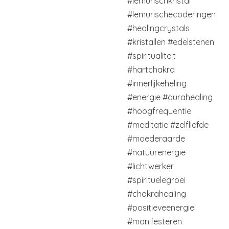
#lemurischkristal
#lemurischecoderingen
#healingcrystals
#kristallen
#edelstenen
#spiritualiteit
#hartchakra
#innerlijkeheling
#energie
#aurahealing
#hoogfrequentie
#meditatie
#zelfliefde
#moederaarde
#natuurenergie
#lichtwerker
#spirituelegroei
#chakrahealing
#positieveenergie
#manifesteren