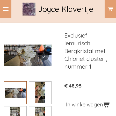
Ga
Joyce Klavertje
direct
naar
de
hoofdinhoud
Exclusief
lemurisch
Bergkristal met
Chloriet cluster ,
nummer 1
€ 48,95
In winkelwagen