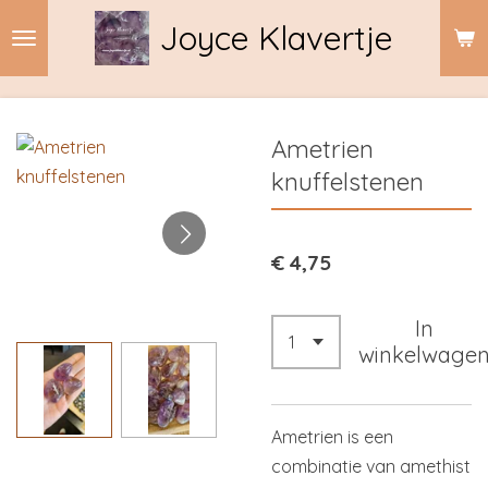
Ga
Joyce Klavertje
direct
naar
de
hoofdinhoud
Ametrien
knuffelstenen
€ 4,75
In
winkelwage
Ametrien is een
combinatie van amethist