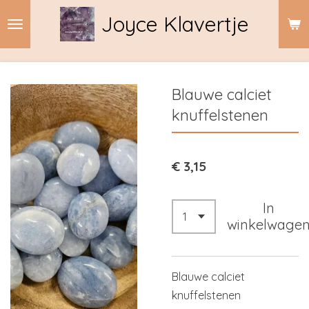
Ga
Joyce Klavertje
direct
naar
de
hoofdinhoud
Blauwe calciet
knuffelstenen
€ 3,15
In
winkelwage
Blauwe calciet
knuffelstenen