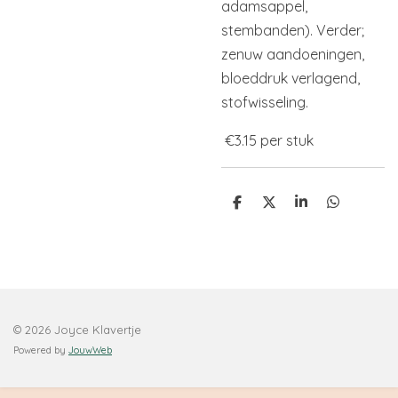
adamsappel,
stembanden). Verder;
zenuw aandoeningen,
bloeddruk verlagend,
stofwisseling.
€3.15 per stuk
D
D
S
D
e
e
h
e
l
e
a
l
e
l
r
e
n
e
n
© 2026 Joyce Klavertje
Powered by
JouwWeb