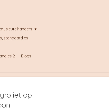
en , sleutelhangers
s, standaardjes
andjes 2
Blogs
yroliet op
oon