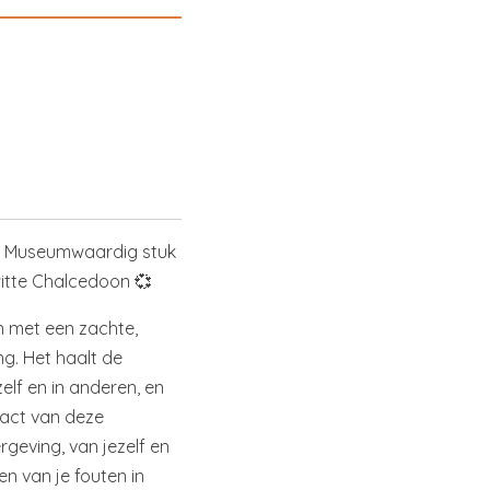
ot Museumwaardig stuk
witte Chalcedoon 💞
n met een zachte,
ng. Het haalt de
elf en in anderen, en
act van deze
rgeving, van jezelf en
en van je fouten in