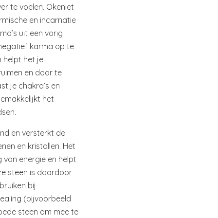
ver te voelen. Okeniet
armische en incarnatie
ma’s uit een vorig
 negatief karma op te
 helpt het je
 ruimen en door te
st je chakra’s en
gemakkelijkt het
dsen.
end en versterkt de
nen en kristallen. Het
 van energie en helpt
e steen is daardoor
bruiken bij
ealing (bijvoorbeeld
goede steen om mee te