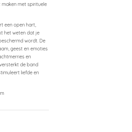
 maken met spirituele
t een open hart,
t het weten dat je
 beschermd wordt. De
haam, geest en emoties
achtmerries en
versterkt de band
imuleert liefde en
cm