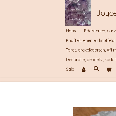
Ga
Joyce
direct
naar
de
Home
Edelstenen, carv
hoofdinhoud
Knuffelstenen en knuffels
Tarot, orakelkaarten, Aff
Decoratie, pendels , kado
Sale