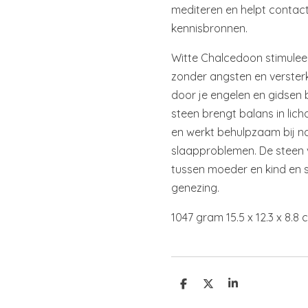
mediteren en helpt contact
kennisbronnen.
Witte Chalcedoon stimuleer
zonder angsten en versterk
door je engelen en gidsen
steen brengt balans in lic
en werkt behulpzaam bij n
slaapproblemen. De steen 
tussen moeder en kind en st
genezing.
1047 gram 15.5 x 12.3 x 8.8 
D
D
S
e
e
h