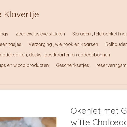
 Klavertje
ings
Zeer exclusieve stukken
Sieraden , telefoonketting
teen tasjes
Verzorging , wierrook en Kaarsen
Bolhouder
irmatiekaarten, decks , postkaarten en cadeaubonnen
tips en wicca producten
Geschenksetjes
reserveringsm
Okeniet met G
witte Chalced